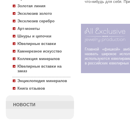
что-нибудь для себя. Пр
Золотая линия
Эксклюзив золото
Эксклюзив серебро
Арт-монеты
Шнуры и цепочки
Ювелирные вставки
Главной «фишкой» ам
Камнерезное искусство
назвать широкое испол
используются ювелирами
Коллекция минералов
в российских ювелирных 
Ювелирные вставки на
заказ
Энциклопедия минералов
Книга отзывов
НОВОСТИ