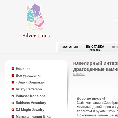
ВЫСТАВКА
МАГАЗИН
ЭН
ПРОДАЖА
Ювелирный интерн
драгоценные камн
Новинки
МАГАЗИН
Все украшения
«Знаки Зодиака»
Kristy Patterson
Baltasar Konsione
Дорогие друзья!
Сайт компании «Серебря
Rabhasa Venudary
молодых дизайнеров и ху
DJ Magic Jewelry
талантом и руками этих 
Обновление коллекций п
Мужская линия Biker