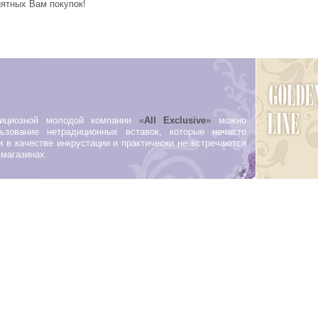
иятных Вам покупок!
бициозной молодой компании
«
All Exclusive
»
можно
ьзование нетрадиционных вставок, которые нечасто
 в качестве инкрустации и практически не встречаются
магазинах.