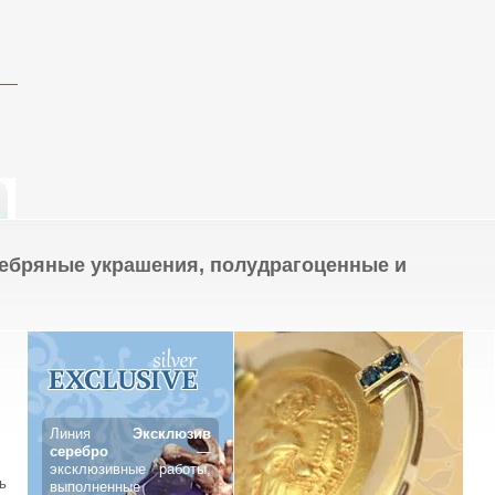
ребряные украшения, полудрагоценные и
Линия
Эксклюзив
серебро
—
эксклюзивные работы,
ь
выполненные