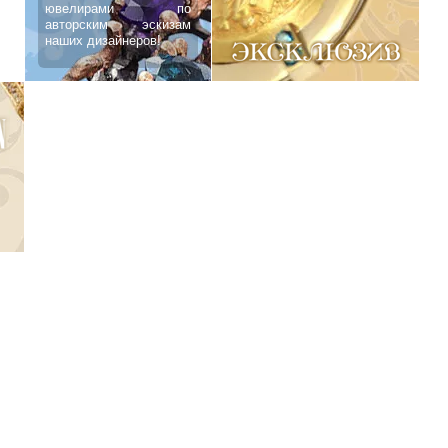
ювелирами по
авторским эскизам
наших дизайнеров!