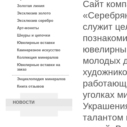
Сайт ком
Золотая линия
«Серебря
Эксклюзив золото
Эксклюзив серебро
служит це
Арт-монеты
познакоми
Шнуры и цепочки
Ювелирные вставки
ювелирны
Камнерезное искусство
Коллекция минералов
молодых д
Ювелирные вставки на
художнико
заказ
Энциклопедия минералов
работающ
Книга отзывов
уголках м
НОВОСТИ
Украшения
талантом 