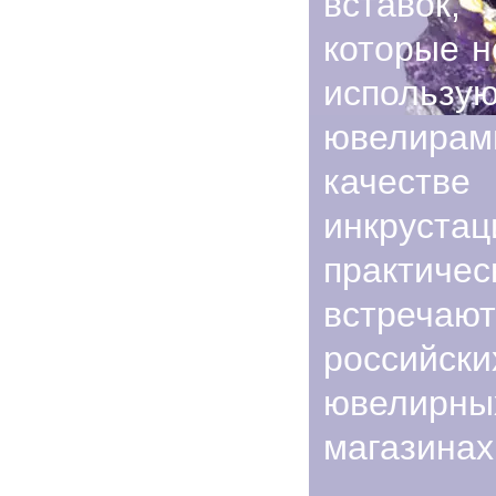
вставок,
которые н
использую
ювелир
качестве
инкруста
практиче
встречаю
российски
ювелирны
магазинах