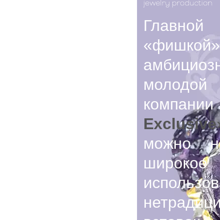
Главной
«фишкой
амбициоз
молодой
компан
Exclusive
можно на
широкое
использо
нетрадиц