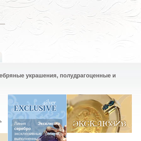
ребряные украшения, полудрагоценные и
ь
Линия
Эксклюзив
серебро
—
эксклюзивные работы,
выполненные