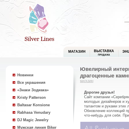
ВЫСТАВКА
МАГАЗИН
ЭН
ПРОДАЖА
Ювелирный интерн
драгоценные камн
Новинки
МАГАЗИН
Все украшения
«Знаки Зодиака»
Дорогие друзья!
Сайт компании «Серебря
Kristy Patterson
молодых дизайнеров и ху
Baltasar Konsione
талантом и руками этих 
Обновление коллекций п
Rabhasa Venudary
что-нибудь для себя. Пр
DJ Magic Jewelry
Мужская линия Biker