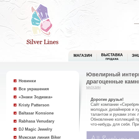
ВЫСТАВКА
МАГАЗИН
ЭН
ПРОДАЖА
Ювелирный интерн
драгоценные камн
Новинки
МАГАЗИН
Все украшения
«Знаки Зодиака»
Дорогие друзья!
Сайт компании «Серебря
Kristy Patterson
молодых дизайнеров и ху
Baltasar Konsione
талантом и руками этих 
Обновление коллекций п
Rabhasa Venudary
что-нибудь для себя. Пр
DJ Magic Jewelry
Мужская линия Biker