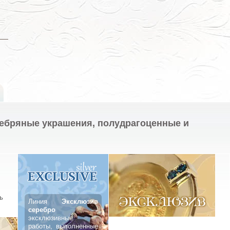
ребряные украшения, полудрагоценные и
ь
Линия
Эксклюзив
серебро
—
эксклюзивные
работы, выполненные