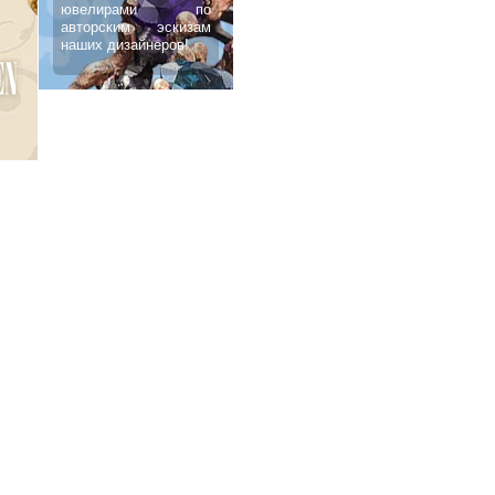
ювелирами по
авторским эскизам
наших дизайнеров!