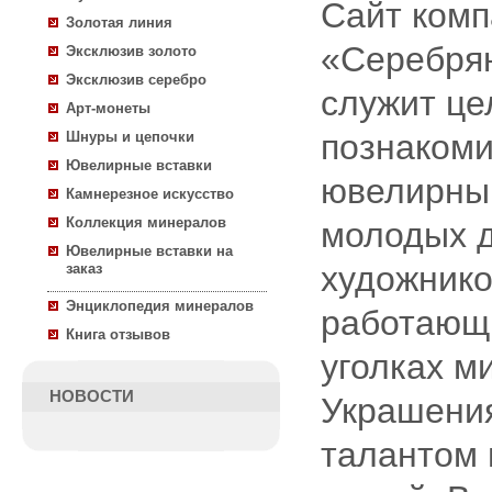
Сайт ком
Золотая линия
«Серебря
Эксклюзив золото
Эксклюзив серебро
служит це
Арт-монеты
познакоми
Шнуры и цепочки
Ювелирные вставки
ювелирны
Камнерезное искусство
Коллекция минералов
молодых д
Ювелирные вставки на
художнико
заказ
Энциклопедия минералов
работающ
Книга отзывов
уголках м
НОВОСТИ
Украшения
талантом 