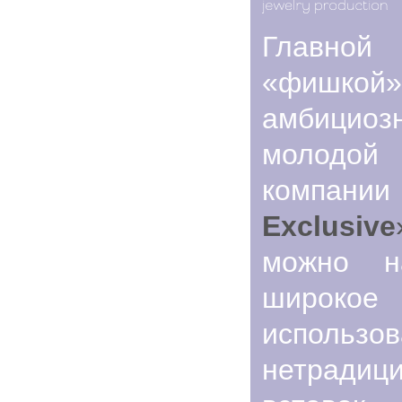
Главной
«фишкой
амбициоз
молодой
компан
Exclusive
можно на
широкое
использо
нетрадиц