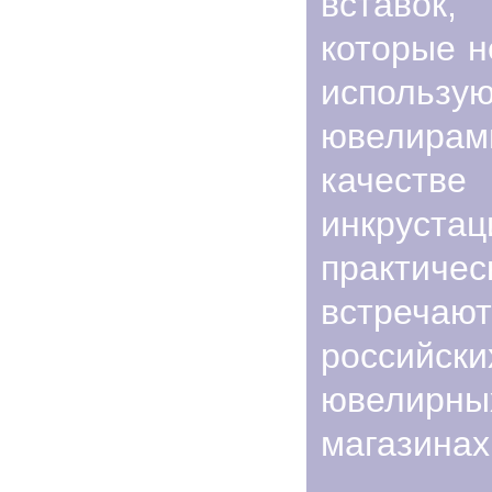
вставок,
которые н
использую
ювелир
качестве
инкруста
практиче
встречаю
российски
ювелирны
магазинах