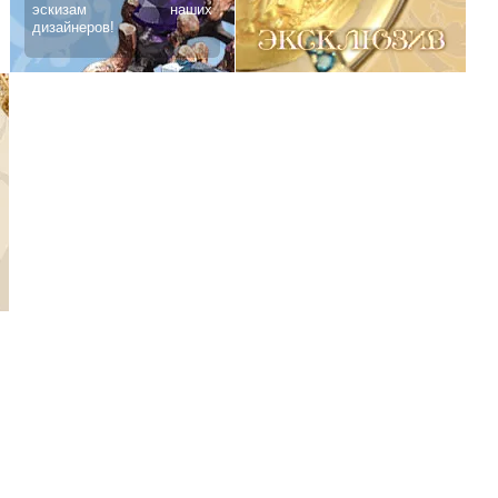
эскизам наших
дизайнеров!