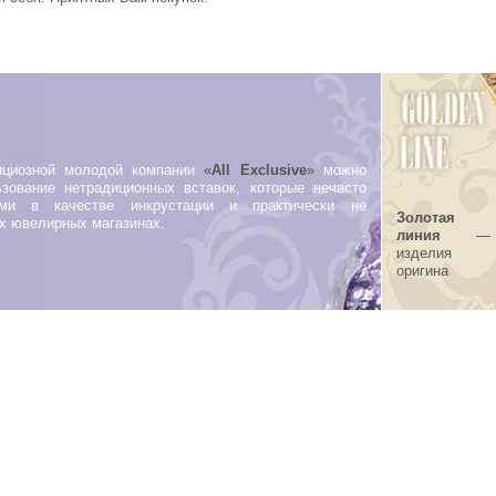
ициозной молодой компании
«
All Exclusive
»
можно
зование нетрадиционных вставок, которые нечасто
ами в качестве инкрустации и практически не
Золотая
их ювелирных магазинах.
линия
—
изделия
оригина