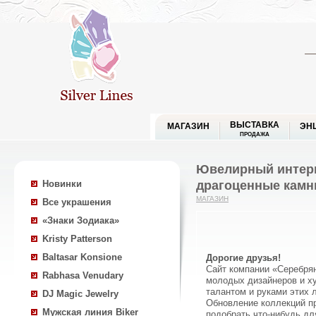
ВЫСТАВКА
МАГАЗИН
ЭН
ПРОДАЖА
Ювелирный интерн
драгоценные камн
Новинки
МАГАЗИН
Все украшения
«Знаки Зодиака»
Kristy Patterson
Baltasar Konsione
Дорогие друзья!
Сайт компании «Серебря
Rabhasa Venudary
молодых дизайнеров и ху
талантом и руками этих 
DJ Magic Jewelry
Обновление коллекций п
Мужская линия Biker
подобрать что-нибудь дл