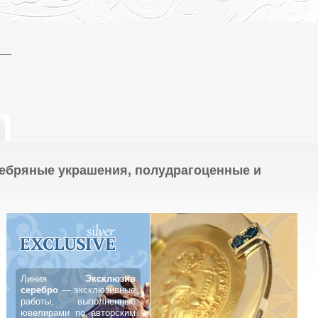
ребряные украшения, полудрагоценные и
Линия
Эксклюзив
серебро
— эксклюзивные
работы, выполненные
ювелирами по авторским