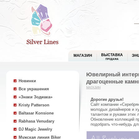
ВЫСТАВКА
МАГАЗИН
ЭН
ПРОДАЖА
Ювелирный интерн
драгоценные камн
Новинки
МАГАЗИН
Все украшения
«Знаки Зодиака»
Дорогие друзья!
Сайт компании «Серебря
Kristy Patterson
молодых дизайнеров и ху
Baltasar Konsione
талантом и руками этих 
Обновление коллекций п
Rabhasa Venudary
подобрать что-нибудь дл
DJ Magic Jewelry
Мужская линия Biker