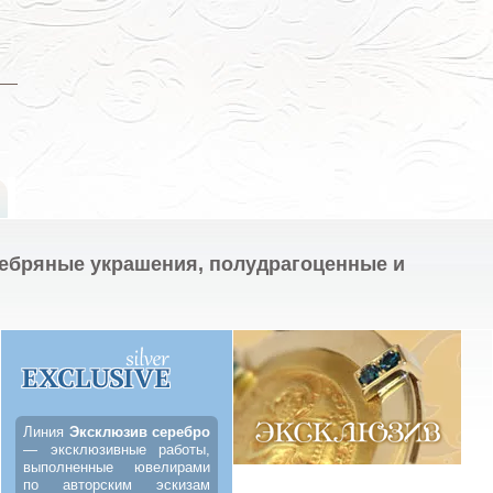
ребряные украшения, полудрагоценные и
Линия
Эксклюзив серебро
— эксклюзивные работы,
выполненные ювелирами
по авторским эскизам