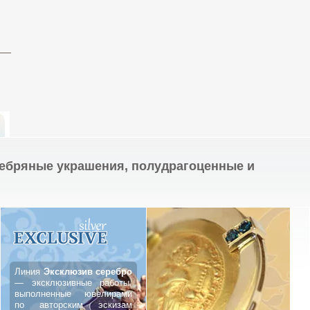
ребряные украшения, полудрагоценные и
Линия
Эксклюзив серебро
— эксклюзивные работы,
выполненные ювелирами
по авторским эскизам