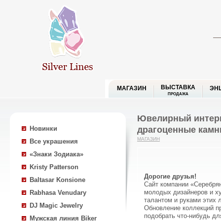
ВЫСТАВКА
МАГАЗИН
ЭН
ПРОДАЖА
Ювелирный интерн
драгоценные камн
Новинки
МАГАЗИН
Все украшения
«Знаки Зодиака»
Kristy Patterson
Дорогие друзья!
Baltasar Konsione
Сайт компании «Серебря
молодых дизайнеров и ху
Rabhasa Venudary
талантом и руками этих 
DJ Magic Jewelry
Обновление коллекций п
подобрать что-нибудь дл
Мужская линия Biker