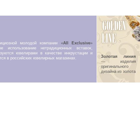
бициозной молодой компании
«
All Exclusive
»
е использование нетрадиционных вставок,
ьзуются ювелирами в качестве инкрустации и
Золотая линия
тся в российских ювелирных магазинах.
— изделия
оригинального
дизайна из золота